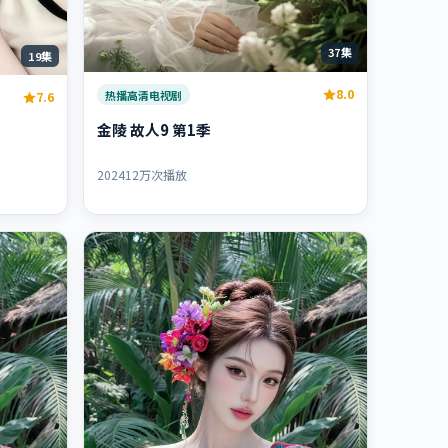
37集
19集
8.0
热播高清电视剧
7.6
金陵 故人9 第1季
2024
12万次播放