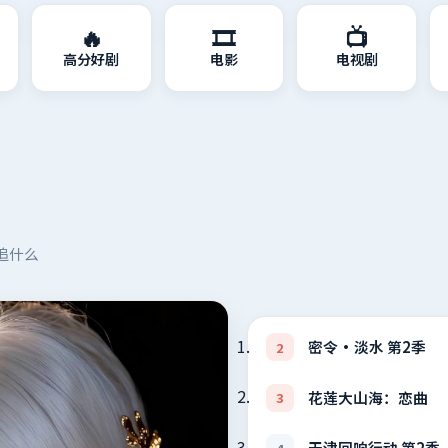
🔥
🎞️
📺
高分好剧
电影
电视剧
追什么
密令·淡水 第2季
2
花莲大山海：恋曲
3
天津回响行动 第2季