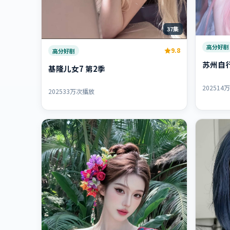
37集
高分好剧
9.8
高分好剧
苏州自行
基隆儿女7 第2季
2025
14
2025
33万次播放