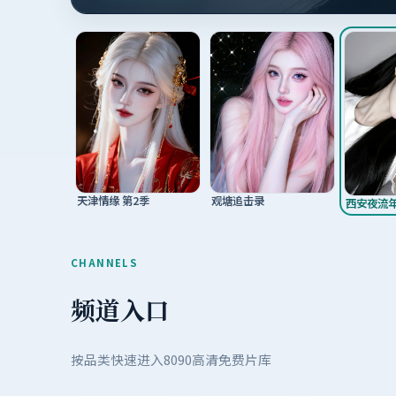
观塘追击录
天津情缘 第2季
西安夜流
CHANNELS
频道入口
按品类快速进入8090高清免费片库