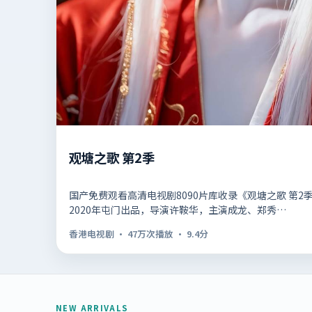
观塘之歌 第2季
国产免费观看高清电视剧8090片库收录《观塘之歌 第
2020年屯门出品，导演许鞍华，主演成龙、郑秀…
香港电视剧
·
47万次播放
·
9.4
分
NEW ARRIVALS