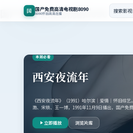
国产免费高清电视剧8090
国产免费高清电视剧8090
-
国
国
搜索影视
8090怀旧高清连播
本周必看
西安夜流年
《西安夜流年》（1991）哈尔滨｜爱情｜怀旧综
渤、宋轶、王一博，1991年11月9日播出，国产免费
收录。
立即播放
浏览片库