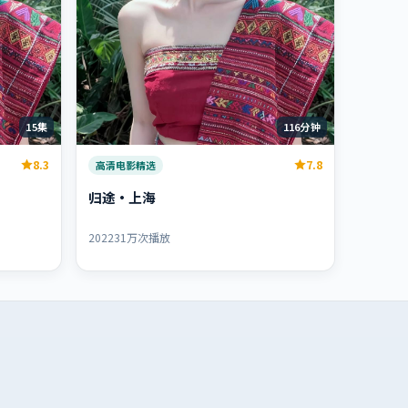
15集
116分钟
8.3
7.8
高清电影精选
归途·上海
2022
31万次播放