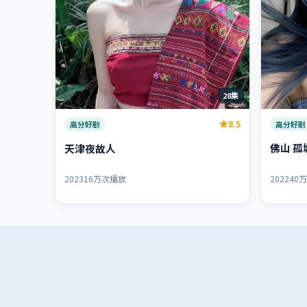
28集
8.5
高分好剧
高分好剧
佛山 孤
天津夜故人
2022
40
2023
16万次播放