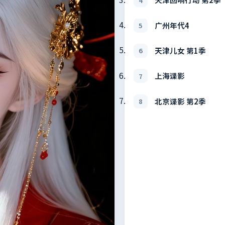
4
广州年代4
5
天津儿女 第1季
6
上海谍影
7
北京谍影 第2季
8