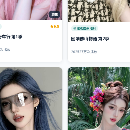
35集
9.5
热播高清电视剧
车行 第1季
回响佛山物语 第2季
万次播放
2025
27万次播放